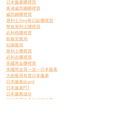
日本藤素哪裡買
果凍威而鋼哪裡買
威而鋼哪裡買
犀利士5mg每日錠哪裡買
雙效犀利士哪裡買
必利劲哪裡買
新義安藥局
壯陽藥局
犀利士哪裡買
必利吉哪裡買
美國黑金哪裡買
美國黑金買一送一
日本藤素
大樹藥局有賣日本藤素
日本藤素dcard
日本藤素PTT
日本藤素成分
日本藤素吃多久才有效果
日本藤素防偽查詢
日本藤素副作用
日本藤素功效
日本藤素官網總代理
樂威壯雙效片Super 
Levifil哪裡買
雄鷹持久液 SUPERVIGA240000哪裡買