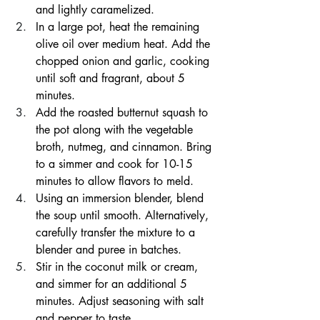
and lightly caramelized.
In a large pot, heat the remaining 
olive oil over medium heat. Add the 
chopped onion and garlic, cooking 
until soft and fragrant, about 5 
minutes.
Add the roasted butternut squash to 
the pot along with the vegetable 
broth, nutmeg, and cinnamon. Bring 
to a simmer and cook for 10-15 
minutes to allow flavors to meld.
Using an immersion blender, blend 
the soup until smooth. Alternatively, 
carefully transfer the mixture to a 
blender and puree in batches.
Stir in the coconut milk or cream, 
and simmer for an additional 5 
minutes. Adjust seasoning with salt 
and pepper to taste.