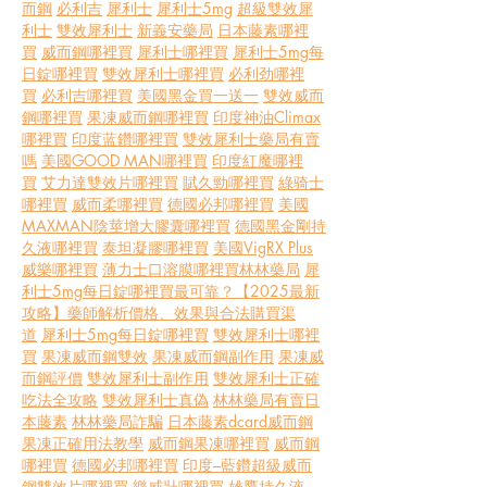
而鋼
必利吉
犀利士
犀利士5mg
超級雙效犀
利士
雙效犀利士
新義安藥局
日本藤素哪裡
買
威而鋼哪裡買
犀利士哪裡買
犀利士5mg每
日錠哪裡買
雙效犀利士哪裡買
必利劲哪裡
買
必利吉哪裡買
美國黑金買一送一
雙效威而
鋼哪裡買
果凍威而鋼哪裡買
印度神油Climax
哪裡買
印度蓝鑽哪裡買
雙效犀利士藥局有賣
嗎
美國GOOD MAN哪裡買
印度紅魔哪裡
買
艾力達雙效片哪裡買
賦久勁哪裡買
綠骑士
哪裡買
威而柔哪裡買
德國必邦哪裡買
美國
MAXMAN陰莖增大膠囊哪裡買
德國黑金剛持
久液哪裡買
泰坦凝膠哪裡買
美國VigRX Plus
威樂哪裡買
薄力士口溶膜哪裡買
林林藥局
犀
利士5mg每日錠哪裡買最可靠？【2025最新
攻略】藥師解析價格、效果與合法購買渠
道
犀利士5mg每日錠哪裡買
雙效犀利士哪裡
買
果凍威而鋼雙效
果凍威而鋼副作用
果凍威
而鋼評價
雙效犀利士副作用
雙效犀利士正確
吃法全攻略
雙效犀利士真偽
林林藥局有賣日
本藤素
林林藥局詐騙
日本藤素dcard
威而鋼
果凍正確用法教學
威而鋼果凍哪裡買
威而鋼
哪裡買
德國必邦哪裡買
印度–藍鑽超級威而
鋼雙效片哪裡買
樂威壯哪裡買
雄鷹持久液 