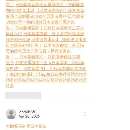
有！
日本藤素副作用與處理方法：瞭解藤素
副作用常見迷思
【日本藤素沒用】藤素是偽
藥嗎？瞭解藤素無效的原因有哪些
日本藤素
功效好嗎？藥師講解日本藤素的五大效
果！
日本藤素官網丨四代日本藤素真正官方
地址入口
日本藤素價錢：線上購買日本原廠
藤素價格低廉
日本藤素dcard：鄉民親測服用
日本藤素心得分享！
日本藤素假貨：露天購
買的藤素居然全是假貨？購買藤素必
看！！
日本藤素禁忌：服用藤素應注意哪
些？
想要重震雄風？正版日本藤素丨讓你焕
發自信！
日本藤素PTT：四代藤素成分及功效
丨藥師詳解
犀利士5mg每日錠哪裡買
站群
站群
站群
站群
站群
站群
站群
站群
站群
站群
站群
站群
站群
Like
Reply
jabelob360
Apr 23, 2025
大樹藥局有賣日本藤素