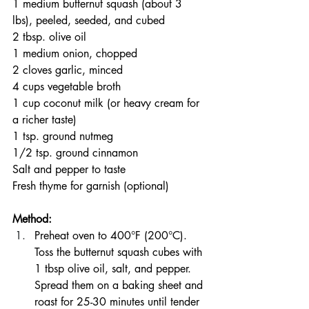
1 medium butternut squash (about 3 
lbs), peeled, seeded, and cubed
2 tbsp. olive oil
1 medium onion, chopped
2 cloves garlic, minced
4 cups vegetable broth
1 cup coconut milk (or heavy cream for 
a richer taste)
1 tsp. ground nutmeg
1/2 tsp. ground cinnamon
Salt and pepper to taste
Fresh thyme for garnish (optional)
Method:
Preheat oven to 400°F (200°C). 
Toss the butternut squash cubes with 
1 tbsp olive oil, salt, and pepper. 
Spread them on a baking sheet and 
roast for 25-30 minutes until tender 