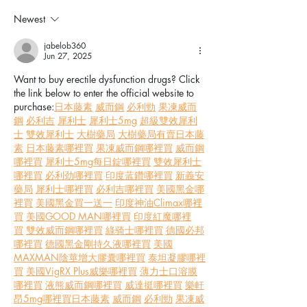
Cleanup
Newest
jabelob360
Jun 27, 2025
Want to buy erectile dysfunction drugs? Click 
the link below to enter the official website to 
purchase:
日本藤素
威而鋼
必利勁
果凍威而
鋼
必利吉
犀利士
犀利士5mg
超級雙效犀利
士
雙效犀利士
大樹藥局
大樹藥局有賣日本藤
素
日本藤素哪裡買
果凍威而鋼哪裡買
威而鋼
哪裡買
犀利士5mg每日錠哪裡買
雙效犀利士
哪裡買
必利劲哪裡買
印度蓝鑽哪裡買
新義安
藥局
犀利士哪裡買
必利吉哪裡買
美國黑金哪
裡買
美國黑金買一送一
印度神油Climax哪裡
買
美國GOOD MAN哪裡買
印度紅魔哪裡
買
雙效威而鋼哪裡買
綠骑士哪裡買
德國必邦
哪裡買
德國黑金剛持久液哪裡買
美國
MAXMAN陰莖增大膠囊哪裡買
泰坦凝膠哪裡
買
美國VigRX Plus威樂哪裡買
薄力士口溶膜
哪裡買
液熊威而鋼哪裡買
威達挺哪裡買
樂軒
昂5mg哪裡買
日本藤素
威而鋼
必利勁
果凍威