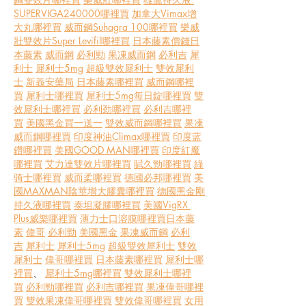
SUPERVIGA240000哪裡買
加拿大Vimax增
大丸哪裡買
威而鋼Suhagra 100哪裡買
樂威
壯雙效片Super Levifil哪裡買
日本藤素價錢
日
本藤素
威而鋼
必利勁
果凍威而鋼
必利吉
犀
利士
犀利士5mg
超級雙效犀利士
雙效犀利
士
新義安藥局
日本藤素哪裡買
威而鋼哪裡
買
犀利士哪裡買
犀利士5mg每日錠哪裡買
雙
效犀利士哪裡買
必利劲哪裡買
必利吉哪裡
買
美國黑金買一送一
雙效威而鋼哪裡買
果凍
威而鋼哪裡買
印度神油Climax哪裡買
印度蓝
鑽哪裡買
美國GOOD MAN哪裡買
印度紅魔
哪裡買
艾力達雙效片哪裡買
賦久勁哪裡買
綠
骑士哪裡買
威而柔哪裡買
德國必邦哪裡買
美
國MAXMAN陰莖增大膠囊哪裡買
德國黑金剛
持久液哪裡買
泰坦凝膠哪裡買
美國VigRX 
Plus威樂哪裡買
薄力士口溶膜哪裡買
日本藤
素
偉哥
必利勁
美國黑金
果凍威而鋼
必利
吉
犀利士
犀利士5mg
超級雙效犀利士
雙效
犀利士
偉哥哪裡買
日本藤素哪裡買
犀利士哪
裡買
、 
犀利士5mg哪裡買
雙效犀利士哪裡
買
必利勁哪裡買
必利吉哪裡買
果凍偉哥哪裡
買
雙效果凍偉哥哪裡買
雙效偉哥哪裡買
女用