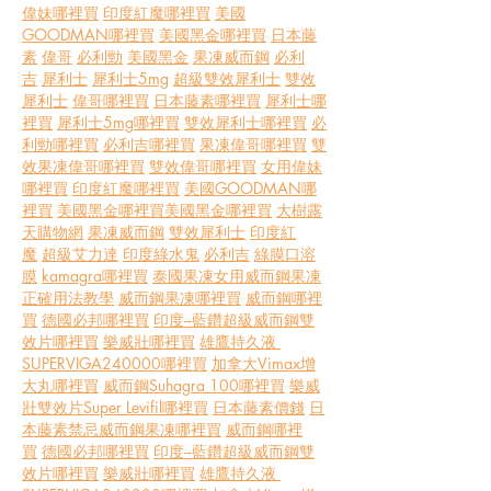
偉妹哪裡買
印度紅魔哪裡買
美國
GOODMAN哪裡買
美國黑金哪裡買
日本藤
素
偉哥
必利勁
美國黑金
果凍威而鋼
必利
吉
犀利士
犀利士5mg
超級雙效犀利士
雙效
犀利士
偉哥哪裡買
日本藤素哪裡買
犀利士哪
裡買
犀利士5mg哪裡買
雙效犀利士哪裡買
必
利勁哪裡買
必利吉哪裡買
果凍偉哥哪裡買
雙
效果凍偉哥哪裡買
雙效偉哥哪裡買
女用偉妹
哪裡買
印度紅魔哪裡買
美國GOODMAN哪
裡買
美國黑金哪裡買美國黑金哪裡買
大樹露
天購物網
果凍威而鋼
雙效犀利士
印度紅
魔
超級艾力達
印度綠水鬼
必利吉
綠膜口溶
膜
kamagra哪裡買
泰國果凍女用
威而鋼果凍
正確用法教學
威而鋼果凍哪裡買
威而鋼哪裡
買
德國必邦哪裡買
印度–藍鑽超級威而鋼雙
效片哪裡買
樂威壯哪裡買
雄鷹持久液 
SUPERVIGA240000哪裡買
加拿大Vimax增
大丸哪裡買
威而鋼Suhagra 100哪裡買
樂威
壯雙效片Super Levifil哪裡買
日本藤素價錢
日
本藤素禁忌
威而鋼果凍哪裡買
威而鋼哪裡
買
德國必邦哪裡買
印度–藍鑽超級威而鋼雙
效片哪裡買
樂威壯哪裡買
雄鷹持久液 