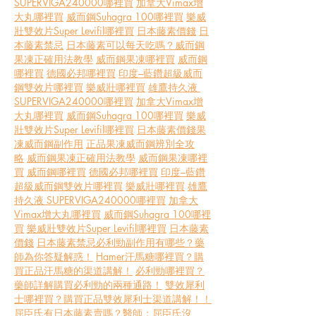
SUPERVIGA240000哪裡買
加拿大Vimax增
大丸哪裡買
威而鋼Suhagra 100哪裡買
樂威
壯雙效片Super Levifil哪裡買
日本藤素價錢
日
本藤素禁忌
日本藤素可以每天吃嗎？
威而鋼
果凍正確用法教學
威而鋼果凍哪裡買
威而鋼
哪裡買
德國必邦哪裡買
印度–藍鑽超級威而
鋼雙效片哪裡買
樂威壯哪裡買
雄鷹持久液 
SUPERVIGA240000哪裡買
加拿大Vimax增
大丸哪裡買
威而鋼Suhagra 100哪裡買
樂威
壯雙效片Super Levifil哪裡買
日本藤素價錢
果
凍威而鋼副作用
正品果凍威而鋼辨別全攻
略
威而鋼果凍正確用法教學
威而鋼果凍哪裡
買
威而鋼哪裡買
德國必邦哪裡買
印度–藍鑽
超級威而鋼雙效片哪裡買
樂威壯哪裡買
雄鷹
持久液 SUPERVIGA240000哪裡買
加拿大
Vimax增大丸哪裡買
威而鋼Suhagra 100哪裡
買
樂威壯雙效片Super Levifil哪裡買
日本藤素
價錢
日本藤素禁忌
必利勁副作用有哪些？藥
師為你答疑解惑！
Hamer汗馬糖哪裡買？購
買正品汗馬糖的渠道講解！
必利勁哪裡買？
藥師詳解購買必利勁的兩種通路！
雙效犀利
士哪裡買？購買正品雙效犀利士渠道講解！！
屈臣氏有日本藤素賣嗎？醫師：屈臣氏沒