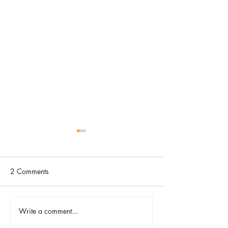
2 Comments
The Color Revival
Write a comment...
Earth Day in Acti
the Centennial Tr