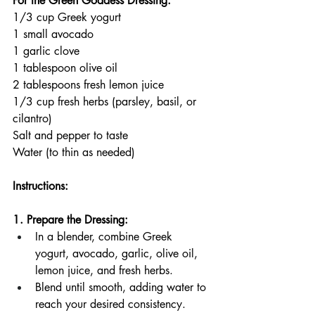
For the Green Goddess Dressing:
1/3 cup Greek yogurt
1 small avocado  
1 garlic clove  
1 tablespoon olive oil  
2 tablespoons fresh lemon juice  
1/3 cup fresh herbs (parsley, basil, or 
cilantro)  
Salt and pepper to taste  
Water (to thin as needed)  
Instructions:  
1. Prepare the Dressing:  
In a blender, combine Greek 
yogurt, avocado, garlic, olive oil, 
lemon juice, and fresh herbs.
Blend until smooth, adding water to 
reach your desired consistency.