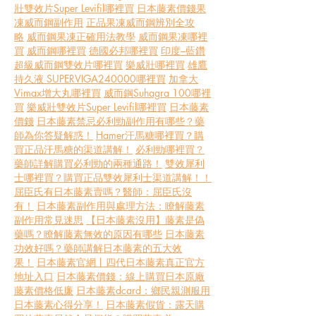
壯雙效片Super Levifil哪裡買
日本藤素價錢
果
凍威而鋼副作用
正品果凍威而鋼辨別全攻
略
威而鋼果凍正確用法教學
威而鋼果凍哪裡
買
威而鋼哪裡買
德國必邦哪裡買
印度–藍鑽
超級威而鋼雙效片哪裡買
樂威壯哪裡買
雄鷹
持久液 SUPERVIGA240000哪裡買
加拿大
Vimax增大丸哪裡買
威而鋼Suhagra 100哪裡
買
樂威壯雙效片Super Levifil哪裡買
日本藤素
價錢
日本藤素禁忌
必利勁副作用有哪些？藥
師為你答疑解惑！
Hamer汗馬糖哪裡買？購
買正品汗馬糖的渠道講解！
必利勁哪裡買？
藥師詳解購買必利勁的兩種通路！
雙效犀利
士哪裡買？購買正品雙效犀利士渠道講解！！
屈臣氏有日本藤素賣嗎？醫師：屈臣氏沒
有！
日本藤素副作用與處理方法：瞭解藤素
副作用常見迷思
【日本藤素沒用】藤素是偽
藥嗎？瞭解藤素無效的原因有哪些
日本藤素
功效好嗎？藥師講解日本藤素的五大效
果！
日本藤素官網丨四代日本藤素真正官方
地址入口
日本藤素價錢：線上購買日本原廠
藤素價格低廉
日本藤素dcard：鄉民親測服用
日本藤素心得分享！
日本藤素假貨：露天購