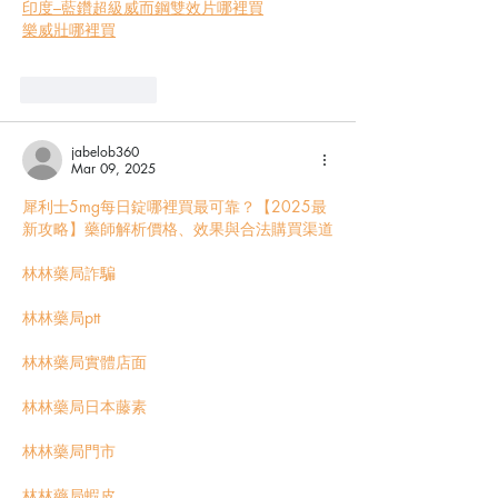
印度–藍鑽超級威而鋼雙效片哪裡買
樂威壯哪裡買
Like
Reply
jabelob360
Mar 09, 2025
犀利士5mg每日錠哪裡買最可靠？【2025最
新攻略】藥師解析價格、效果與合法購買渠道
林林藥局詐騙
林林藥局ptt
林林藥局實體店面
林林藥局日本藤素
林林藥局門市
林林藥局蝦皮