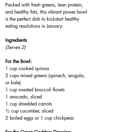
Packed with fresh greens, lean protein, 
and healthy fats, this vibrant power bowl 
is the perfect dish to kickstart healthy 
eating resolutions in January.
Ingredients
(Serves 2)
For the Bowl:
1 cup cooked quinoa
2 cups mixed greens (spinach, arugula, 
or kale)
1 cup roasted broccoli florets
1 avocado, sliced
1 cup shredded carrots
½ cup cucumber, sliced
2 boiled eggs or 1 cup chickpeas