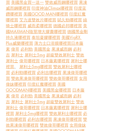
買
美國黑金買一送一
雙效威而鋼哪裡買
果凍
威而鋼哪裡買
印度神油Climax哪裡買
印度蓝
鑽哪裡買
美國GOOD MAN哪裡買
印度紅魔
哪裡買
艾力達雙效片哪裡買
賦久勁哪裡買
綠
骑士哪裡買
威而柔哪裡買
德國必邦哪裡買
美
國MAXMAN陰莖增大膠囊哪裡買
德國黑金剛
持久液哪裡買
泰坦凝膠哪裡買
美國VigRX 
Plus威樂哪裡買
薄力士口溶膜哪裡買
日本藤
素
偉哥
必利勁
美國黑金
果凍威而鋼
必利
吉
犀利士
犀利士5mg
超級雙效犀利士
雙效
犀利士
偉哥哪裡買
日本藤素哪裡買
犀利士哪
裡買
、 
犀利士5mg哪裡買
雙效犀利士哪裡
買
必利勁哪裡買
必利吉哪裡買
果凍偉哥哪裡
買
雙效果凍偉哥哪裡買
雙效偉哥哪裡買
女用
偉妹哪裡買
印度紅魔哪裡買
美國
GOODMAN哪裡買
美國黑金哪裡買
日本藤
素
偉哥
必利勁
美國黑金
果凍威而鋼
必利
吉
犀利士
犀利士5mg
超級雙效犀利士
雙效
犀利士
偉哥哪裡買
日本藤素哪裡買
犀利士哪
裡買
犀利士5mg哪裡買
雙效犀利士哪裡買
必
利勁哪裡買
必利吉哪裡買
果凍偉哥哪裡買
雙
效果凍偉哥哪裡買
雙效偉哥哪裡買
女用偉妹
哪裡買
印度紅魔哪裡買
美國GOODMAN哪