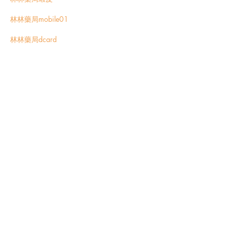
林林藥局mobile01
林林藥局dcard
林林藥局地址
真的有林林藥局嗎
大樹藥局与林林藥局區別
心理因素對早洩的影
響：必利勁能幫助解決嗎？
性功能障礙（ED）與威而鋼的使用詳解：服
用半顆是否有效？
犀利士每日錠（Tadarise 5mg）：陽痿治療的
效果與購買指南
大樹藥局有賣日本藤素
日本藤素dcard