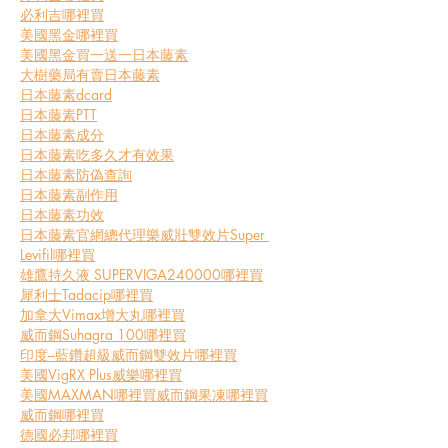
必利吉哪裡買
美國黑金哪裡買
美國黑金買一送一
日本藤素
大樹藥局有賣日本藤素
日本藤素dcard
日本藤素PTT
日本藤素成分
日本藤素吃多久才有效果
日本藤素防偽查詢
日本藤素副作用
日本藤素功效
日本藤素官網總代理
樂威壯雙效片Super 
Levifil哪裡買
雄鷹持久液 SUPERVIGA240000哪裡買
犀利士Tadacip哪裡買
加拿大Vimax增大丸哪裡買
威而鋼Suhagra 100哪裡買
印度–藍鑽超級威而鋼雙效片哪裡買
美國VigRX Plus威樂哪裡買
美國MAXMAN哪裡買
威而鋼果凍哪裡買
威而鋼哪裡買
德國必邦哪裡買