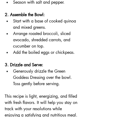
Season with salt and pepper.
2. Assemble the Bowl:
Start with a base of cooked quinoa 
and mixed greens.
Arrange roasted broccoli, sliced 
avocado, shredded carrots, and 
cucumber on top.
Add the boiled eggs or chickpeas.
3. Drizzle and Serve:
Generously drizzle the Green 
Goddess Dressing over the bowl. 
Toss gently before serving.
This recipe is light, energizing, and filled 
with fresh flavors. It will help you stay on 
track with your resolutions while 
enjoying a satisfying and nutritious meal.