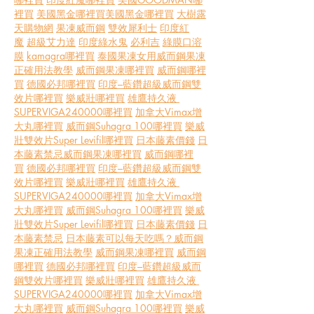
裡買
美國黑金哪裡買美國黑金哪裡買
大樹露
天購物網
果凍威而鋼
雙效犀利士
印度紅
魔
超級艾力達
印度綠水鬼
必利吉
綠膜口溶
膜
kamagra哪裡買
泰國果凍女用
威而鋼果凍
正確用法教學
威而鋼果凍哪裡買
威而鋼哪裡
買
德國必邦哪裡買
印度–藍鑽超級威而鋼雙
效片哪裡買
樂威壯哪裡買
雄鷹持久液 
SUPERVIGA240000哪裡買
加拿大Vimax增
大丸哪裡買
威而鋼Suhagra 100哪裡買
樂威
壯雙效片Super Levifil哪裡買
日本藤素價錢
日
本藤素禁忌
威而鋼果凍哪裡買
威而鋼哪裡
買
德國必邦哪裡買
印度–藍鑽超級威而鋼雙
效片哪裡買
樂威壯哪裡買
雄鷹持久液 
SUPERVIGA240000哪裡買
加拿大Vimax增
大丸哪裡買
威而鋼Suhagra 100哪裡買
樂威
壯雙效片Super Levifil哪裡買
日本藤素價錢
日
本藤素禁忌
日本藤素可以每天吃嗎？
威而鋼
果凍正確用法教學
威而鋼果凍哪裡買
威而鋼
哪裡買
德國必邦哪裡買
印度–藍鑽超級威而
鋼雙效片哪裡買
樂威壯哪裡買
雄鷹持久液 
SUPERVIGA240000哪裡買
加拿大Vimax增
大丸哪裡買
威而鋼Suhagra 100哪裡買
樂威