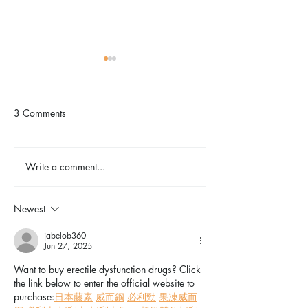
3 Comments
The Color Revival
Write a comment...
Earth Day in Acti
the Centennial Tr
Cleanup
Newest
jabelob360
Jun 27, 2025
Want to buy erectile dysfunction drugs? Click 
the link below to enter the official website to 
purchase:
日本藤素
威而鋼
必利勁
果凍威而