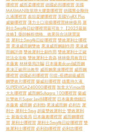
哪裡買
威而柔哪裡買
德國必邦哪裡買
美國
MAXMAN陰莖增大膠囊哪裡買
德國黑金剛持
久液哪裡買
泰坦凝膠哪裡買
美國VigRX Plus
威樂哪裡買
薄力士口溶膜哪裡買
林林藥局
犀
利士5mg每日錠哪裡買最可靠？【2025最新
攻略】藥師解析價格、效果與合法購買渠
道
犀利士5mg每日錠哪裡買
雙效犀利士哪裡
買
果凍威而鋼雙效
果凍威而鋼副作用
果凍威
而鋼評價
雙效犀利士副作用
雙效犀利士正確
吃法全攻略
雙效犀利士真偽
林林藥局有賣日
本藤素
林林藥局詐騙
日本藤素dcard
威而鋼
果凍正確用法教學
威而鋼果凍哪裡買
威而鋼
哪裡買
德國必邦哪裡買
印度–藍鑽超級威而
鋼雙效片哪裡買
樂威壯哪裡買
雄鷹持久液 
SUPERVIGA240000哪裡買
加拿大Vimax增
大丸哪裡買
威而鋼Suhagra 100哪裡買
樂威
壯雙效片Super Levifil哪裡買
日本藤素價錢
日
本藤素
威而鋼
必利勁
果凍威而鋼
必利吉
犀
利士
犀利士5mg
超級雙效犀利士
雙效犀利
士
新義安藥局
日本藤素哪裡買
威而鋼哪裡
買
犀利士哪裡買
犀利士5mg每日錠哪裡買
雙
效犀利士哪裡買
必利劲哪裡買
必利吉哪裡