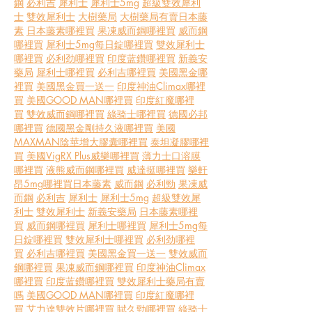
鋼
必利吉
犀利士
犀利士5mg
超級雙效犀利
士
雙效犀利士
大樹藥局
大樹藥局有賣日本藤
素
日本藤素哪裡買
果凍威而鋼哪裡買
威而鋼
哪裡買
犀利士5mg每日錠哪裡買
雙效犀利士
哪裡買
必利劲哪裡買
印度蓝鑽哪裡買
新義安
藥局
犀利士哪裡買
必利吉哪裡買
美國黑金哪
裡買
美國黑金買一送一
印度神油Climax哪裡
買
美國GOOD MAN哪裡買
印度紅魔哪裡
買
雙效威而鋼哪裡買
綠骑士哪裡買
德國必邦
哪裡買
德國黑金剛持久液哪裡買
美國
MAXMAN陰莖增大膠囊哪裡買
泰坦凝膠哪裡
買
美國VigRX Plus威樂哪裡買
薄力士口溶膜
哪裡買
液熊威而鋼哪裡買
威達挺哪裡買
樂軒
昂5mg哪裡買
日本藤素
威而鋼
必利勁
果凍威
而鋼
必利吉
犀利士
犀利士5mg
超級雙效犀
利士
雙效犀利士
新義安藥局
日本藤素哪裡
買
威而鋼哪裡買
犀利士哪裡買
犀利士5mg每
日錠哪裡買
雙效犀利士哪裡買
必利劲哪裡
買
必利吉哪裡買
美國黑金買一送一
雙效威而
鋼哪裡買
果凍威而鋼哪裡買
印度神油Climax
哪裡買
印度蓝鑽哪裡買
雙效犀利士藥局有賣
嗎
美國GOOD MAN哪裡買
印度紅魔哪裡
買
艾力達雙效片哪裡買
賦久勁哪裡買
綠骑士