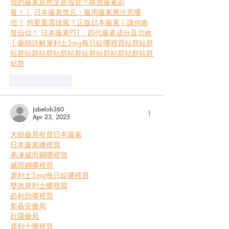
買的藤素居然全是假貨？購買藤素必
看！！
日本藤素禁忌：服用藤素應注意哪
些？
想要重震雄風？正版日本藤素丨讓你焕
發自信！
日本藤素PTT：四代藤素成分及功效
丨藥師詳解
犀利士5mg每日錠哪裡買
站群
站群
站群
站群
站群
站群
站群
站群
站群
站群
站群
站群
站群
Like
Reply
jabelob360
Apr 23, 2025
大樹藥局有賣日本藤素
日本藤素哪裡買
果凍威而鋼哪裡買
威而鋼哪裡買
犀利士5mg每日錠哪裡買
雙效犀利士哪裡買
必利劲哪裡買
新義安藥局
壯陽藥局
犀利士哪裡買